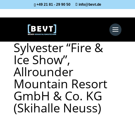
+49 21 81 - 29 90 50
info@bevt.de
Sylvester “Fire &
Ice Show”,
Allrounder
Mountain Resort
GmbH & Co. KG
(Skihalle Neuss)