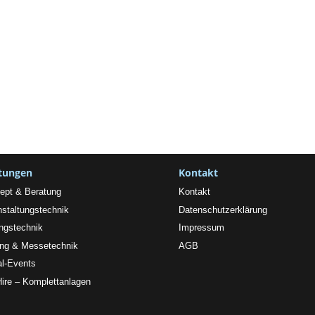
stungen
Kontakt
ept & Beratung
Kontakt
nstaltungstechnik
Datenschutzerklärung
ngstechnik
Impressum
ing & Messetechnik
AGB
al-Events
Hire – Komplettanlagen