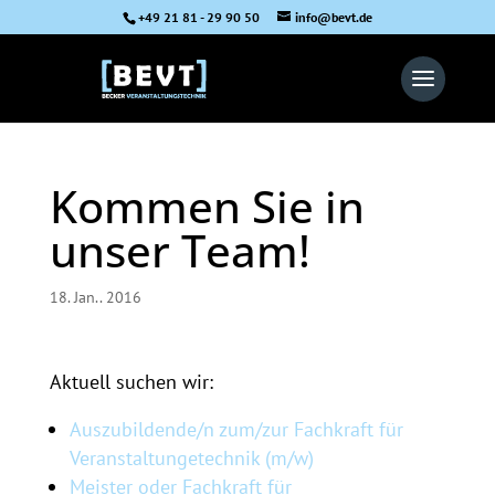
+49 21 81 - 29 90 50
info@bevt.de
Kommen Sie in
unser Team!
18. Jan.. 2016
Aktuell suchen wir:
Auszubildende/n zum/zur Fachkraft für
Veranstaltungetechnik (m/w)
Meister oder Fachkraft für