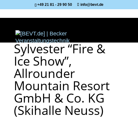
+49 21 81 - 29 90 50
info@bevt.de
Sylvester “Fire &
Ice Show”,
Allrounder
Mountain Resort
GmbH & Co. KG
(Skihalle Neuss)