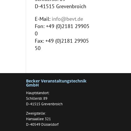
D-41515 Grevenbroich
E-Mail:
info@bevt.de
Fon: +49 (0)2181 29905
0
Fax: +49 (0)2181 29905
50
Becker Veranstaltungstechnik
GmbH
Hauptstandort:
Schillerstr. 89
D-41515 Grevenbroich
Zweigstelle:
Hansaallee 321
D-40549 Düsseldorf