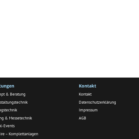
stungen
Kontakt
ept & Beratung
Kontakt
staltungstechnik
Datenschutzerklärung
ngstechnik
Impressum
ing & Messetechnik
AGB
al-Events
ire – Komplettanlagen