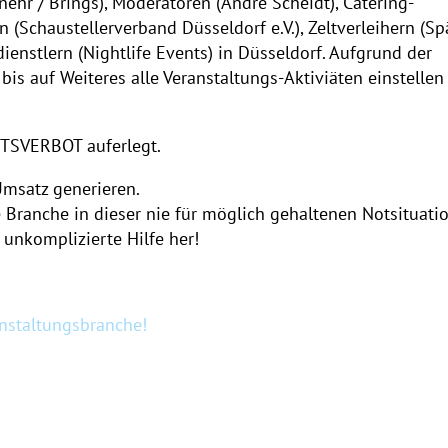
nehr / Brings), Moderatoren (Andre Scheidt), Catering-
n (Schaustellerverband Düsseldorf e.V.), Zeltverleihern (Sp
enstlern (Nightlife Events) in Düsseldorf. Aufgrund der
s auf Weiteres alle Veranstaltungs-Aktiviäten einstellen
ITSVERBOT auferlegt.
Umsatz generieren.
 Branche in dieser nie für möglich gehaltenen Notsituati
 unkomplizierte Hilfe her!
anstaltungsbranche!