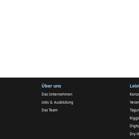
Über uns
Lei
Das Unternehmen
Konz
Jobs & Ausbildung
Veran
Das Team
Tagu
Rigg
Digit
Dry H